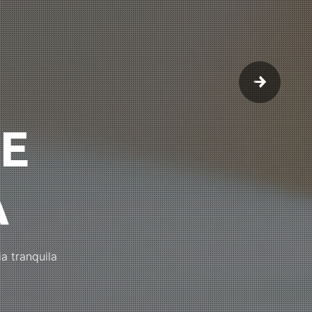
E
A
a tranquila